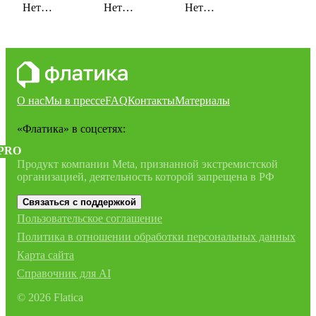
Нет
Нет
Нет
сохраненных
сохраненных
сохраненных
идей
идей
идей
О нас
Мы в прессе
FAQ
Контакты
Материалы
«Флатика»
в соцсетях:
PRO
Продукт компании Meta, признанной экстремистской
организацией, деятельность которой запрещена в РФ
Связаться с поддержкой
Пользовательское соглашение
Политика в отношении обработки персональных данных
Карта сайта
Справочник для AI
©
2026
Flatica