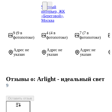
Частный
интерьер, ЖК
Частный интерьер, ЖК «Береговой», Мо
«Береговой»,
Москва
9
(9 в
4
(4 в
7
(7 в
фотопотоке)
фотопотоке)
фотопотоке)
Адрес не
Адрес не
Адрес не
указан
указан
указан
Отзывы о: Arlight - идеальный свет
9
Оставить отзыв