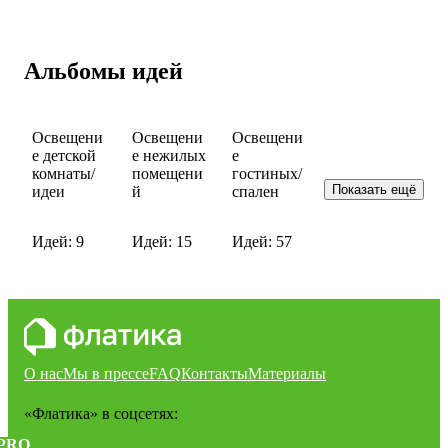
Альбомы идей
Освещени
Освещени
Освещени
е детской
е нежилых
е
комнаты/
помещени
гостиных/
Показать ещё
идеи
й
спален
Идей: 9
Идей: 15
Идей: 57
О нас
Мы в прессе
FAQ
Контакты
Материалы
«Флатика»
в соцсетях:
PRO