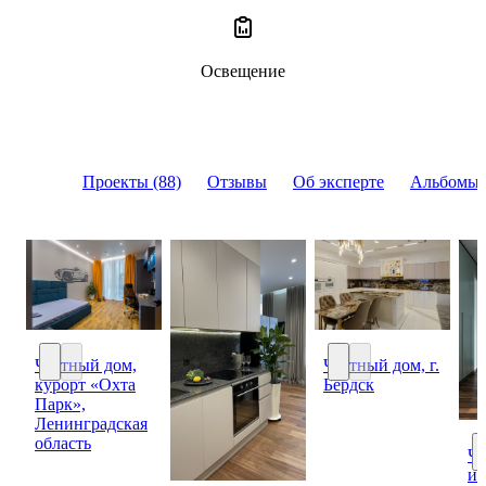
Освещение
Проекты (88)
Отзывы
Об эксперте
Альбомы 
Частный дом,
Частный дом, г.
курорт «Охта
Бердск
Частный дом, курорт «Охта Парк», Ленинградская область
Частный дом, г. Берд
Парк»,
Ленинградская
область
Ч
ин
Ч