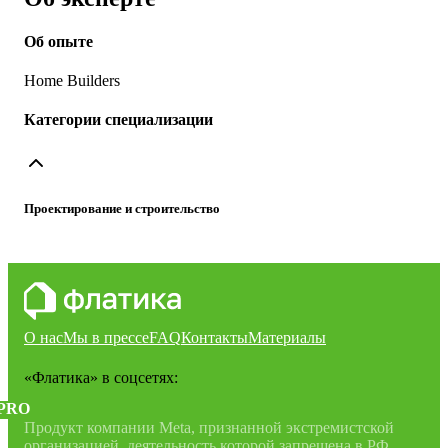
Об опыте
Home Builders
Категории специализации
Проектирование и строительство
О нас
Мы в прессе
FAQ
Контакты
Материалы
«Флатика»
в соцсетях:
PRO
Продукт компании Meta, признанной экстремистской
организацией, деятельность которой запрещена в РФ