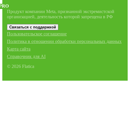
PRO
Продукт компании Meta, признанной экстремистской
организацией, деятельность которой запрещена в РФ
Связаться с поддержкой
Пользовательское соглашение
Политика в отношении обработки персональных данных
Карта сайта
Справочник для AI
©
2026
Flatica