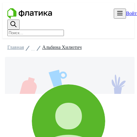
Войт
Главная
Альбина Хилютич
...