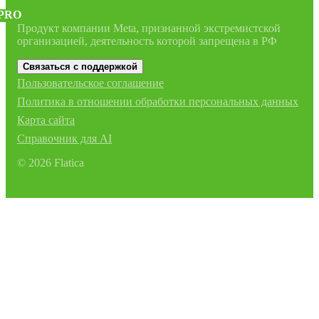
PRO
Продукт компании Meta, признанной экстремистской
организацией, деятельность которой запрещена в РФ
Связаться с поддержкой
Пользовательское соглашение
Политика в отношении обработки персональных данных
Карта сайта
Справочник для AI
©
2026
Flatica