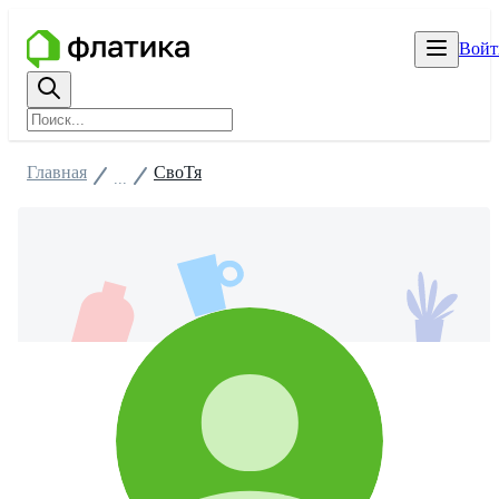
Войт
Главная
СвоТя
...