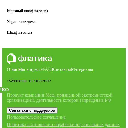
Книжный шкаф на заказ
Украшение дома
Шкаф на заказ
О нас
Мы в прессе
FAQ
Контакты
Материалы
«Флатика»
в соцсетях:
PRO
Продукт компании Meta, признанной экстремистской
организацией, деятельность которой запрещена в РФ
Связаться с поддержкой
Пользовательское соглашение
Политика в отношении обработки персональных данных