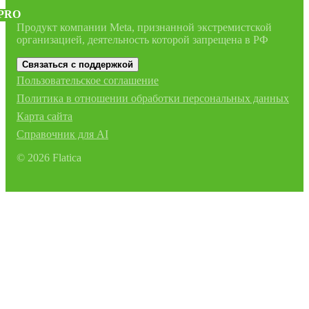
PRO
Продукт компании Meta, признанной экстремистской
организацией, деятельность которой запрещена в РФ
Связаться с поддержкой
Пользовательское соглашение
Политика в отношении обработки персональных данных
Карта сайта
Справочник для AI
©
2026
Flatica