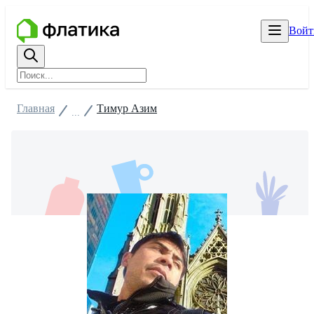
Войт
Главная
Тимур Азим
...