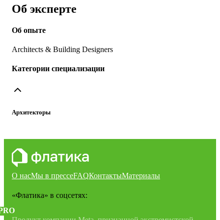
Об эксперте
Об опыте
Architects & Building Designers
Категории специализации
Архитекторы
О нас
Мы в прессе
FAQ
Контакты
Материалы
«Флатика»
в соцсетях:
PRO
Продукт компании Meta, признанной экстремистской