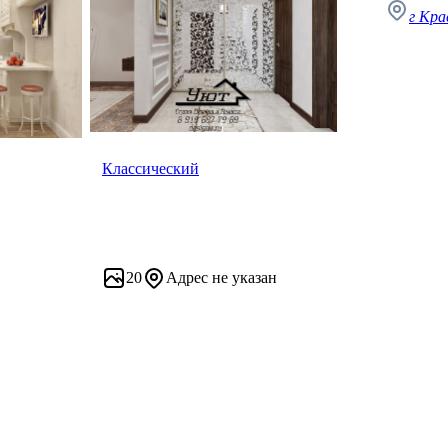
г Кра
Классический
20
Адрес не указан