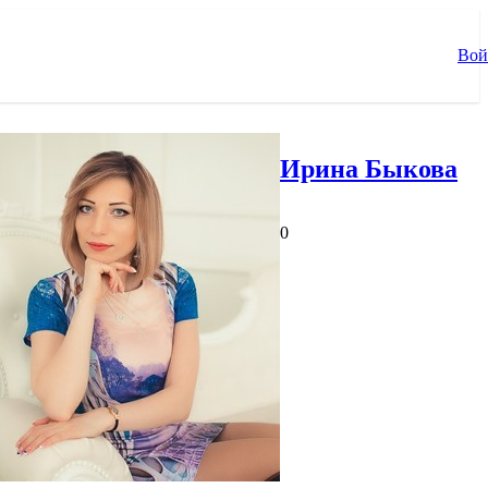
Вой
Ирина Быкова
0