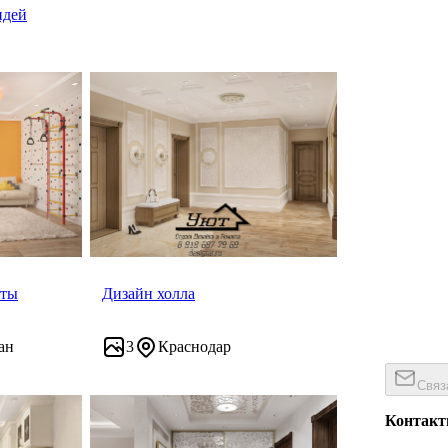
идей
аты
Дизайн холла
ан
3
Краснодар
Связ
Контак