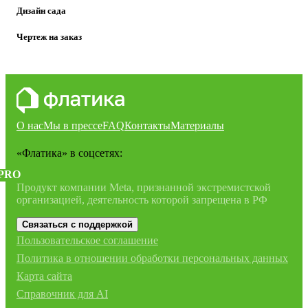
Дизайн сада
Чертеж на заказ
О нас
Мы в прессе
FAQ
Контакты
Материалы
«Флатика»
в соцсетях:
PRO
Продукт компании Meta, признанной экстремистской
организацией, деятельность которой запрещена в РФ
Связаться с поддержкой
Пользовательское соглашение
Политика в отношении обработки персональных данных
Карта сайта
Справочник для AI