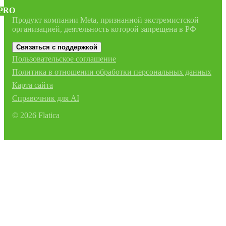
PRO
Продукт компании Meta, признанной экстремистской
организацией, деятельность которой запрещена в РФ
Связаться с поддержкой
Пользовательское соглашение
Политика в отношении обработки персональных данных
Карта сайта
Справочник для AI
©
2026
Flatica