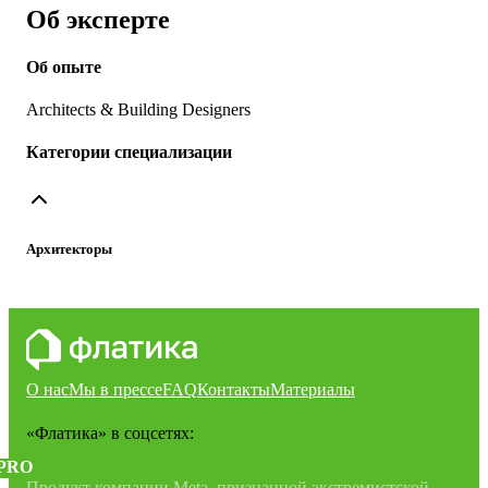
Об эксперте
Об опыте
Architects & Building Designers
Категории специализации
Архитекторы
О нас
Мы в прессе
FAQ
Контакты
Материалы
«Флатика»
в соцсетях:
PRO
Продукт компании Meta, признанной экстремистской