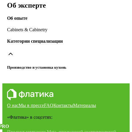
Об эксперте
Об опыте
Cabinets & Cabinetry
Категории специализации
Производство и установка кухонь
О нас
Мы в прессе
FAQ
Контакты
Материалы
«Флатика»
в соцсетях:
PRO
Продукт компании Meta, признанной экстремистской