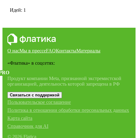
Идей: 1
О нас
Мы в прессе
FAQ
Контакты
Материалы
«Флатика»
в соцсетях:
PRO
Продукт компании Meta, признанной экстремистской
организацией, деятельность которой запрещена в РФ
Связаться с поддержкой
Пользовательское соглашение
Политика в отношении обработки персональных данных
Карта сайта
Справочник для AI
©
2026
Flatica