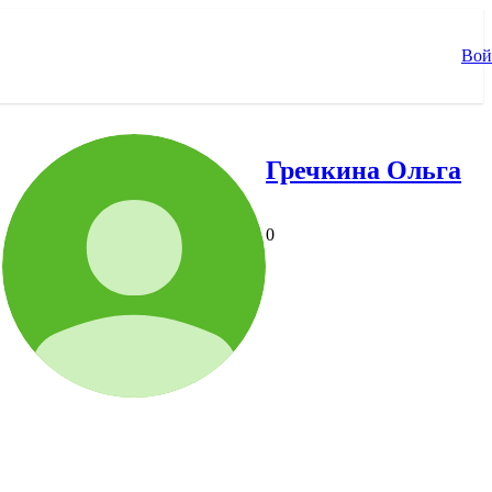
Вой
Гречкина Ольга
0