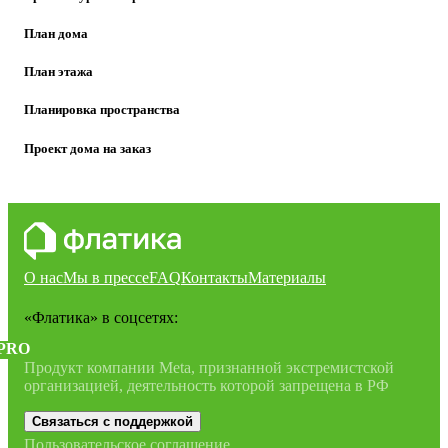
План дома
План этажа
Планировка пространства
Проект дома на заказ
О нас
Мы в прессе
FAQ
Контакты
Материалы
«Флатика»
в соцсетях:
PRO
Продукт компании Meta, признанной экстремистской
организацией, деятельность которой запрещена в РФ
Связаться с поддержкой
Пользовательское соглашение