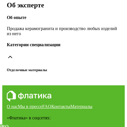
Об эксперте
Об опыте
Продажа керамогранита и производство любых изделий
из него
Категории специализации
Отделочные материалы
О нас
Мы в прессе
FAQ
Контакты
Материалы
«Флатика»
в соцсетях:
PRO