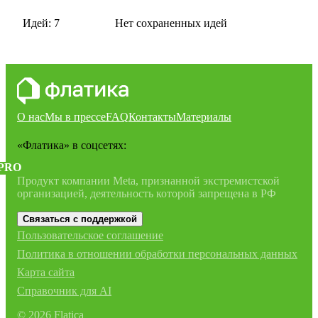
Идей: 7
Нет сохраненных идей
О нас
Мы в прессе
FAQ
Контакты
Материалы
«Флатика»
в соцсетях:
PRO
Продукт компании Meta, признанной экстремистской
организацией, деятельность которой запрещена в РФ
Связаться с поддержкой
Пользовательское соглашение
Политика в отношении обработки персональных данных
Карта сайта
Справочник для AI
©
2026
Flatica