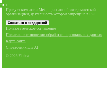
PRO
Продукт компании Meta, признанной экстремистской
организацией, деятельность которой запрещена в РФ
Связаться с поддержкой
Пользовательское соглашение
Политика в отношении обработки персональных данных
Карта сайта
Справочник для AI
©
2026
Flatica