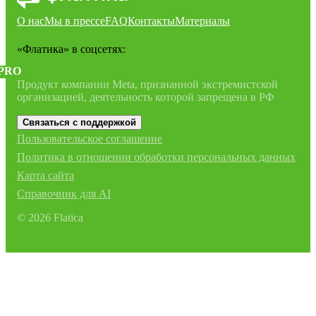
О нас
Мы в прессе
FAQ
Контакты
Материалы
«Флатика»
в соцсетях:
PRO
Продукт компании Meta, признанной экстремистской
организацией, деятельность которой запрещена в РФ
Связаться с поддержкой
Пользовательское соглашение
Политика в отношении обработки персональных данных
Карта сайта
Справочник для AI
©
2026
Flatica