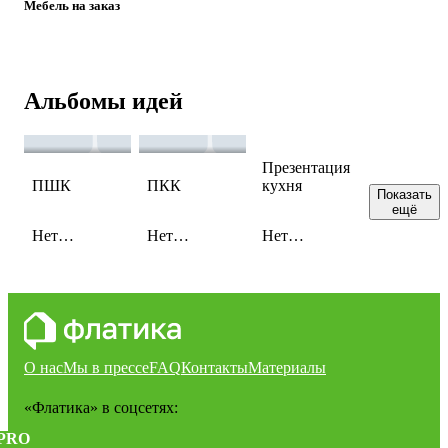
Мебель на заказ
Альбомы идей
Презентация
ПШК
ПКК
кухня
Показать
ещё
Нет
Нет
Нет
сохраненных
сохраненных
сохраненных
идей
идей
идей
О нас
Мы в прессе
FAQ
Контакты
Материалы
«Флатика»
в соцсетях:
PRO