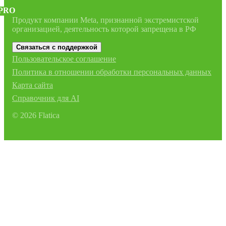
PRO
Продукт компании Meta, признанной экстремистской
организацией, деятельность которой запрещена в РФ
Связаться с поддержкой
Пользовательское соглашение
Политика в отношении обработки персональных данных
Карта сайта
Справочник для AI
©
2026
Flatica