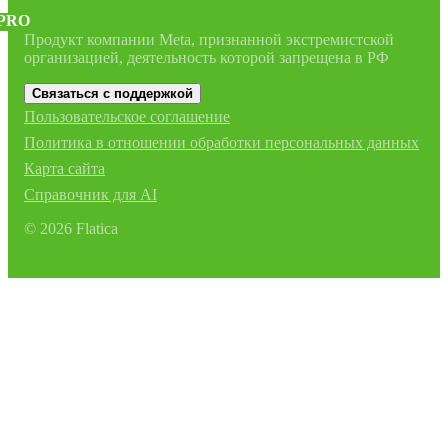
PRO
Продукт компании Meta, признанной экстремистской
организацией, деятельность которой запрещена в РФ
Связаться с поддержкой
Пользовательское соглашение
Политика в отношении обработки персональных данных
Карта сайта
Справочник для AI
©
2026
Flatica