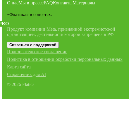
О нас
Мы в прессе
FAQ
Контакты
Материалы
«Флатика»
в соцсетях:
PRO
Продукт компании Meta, признанной экстремистской
организацией, деятельность которой запрещена в РФ
Связаться с поддержкой
Пользовательское соглашение
Политика в отношении обработки персональных данных
Карта сайта
Справочник для AI
©
2026
Flatica