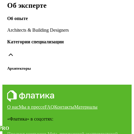
Об эксперте
Об опыте
Architects & Building Designers
Категории специализации
Архитекторы
О нас
Мы в прессе
FAQ
Контакты
Материалы
«Флатика»
в соцсетях:
PRO
Продукт компании Meta, признанной экстремистской