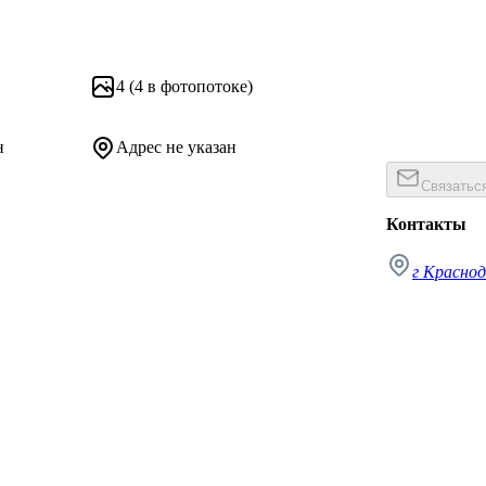
4
(4 в фотопотоке)
н
Адрес не указан
Связатьс
Контакты
г Краснод