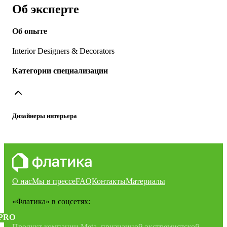
Об эксперте
Об опыте
Interior Designers & Decorators
Категории специализации
Дизайнеры интерьера
О нас
Мы в прессе
FAQ
Контакты
Материалы
«Флатика»
в соцсетях:
PRO
Продукт компании Meta, признанной экстремистской