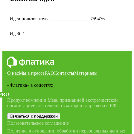
Идеи пользователя _________________759476
Идей: 1
О нас
Мы в прессе
FAQ
Контакты
Материалы
«Флатика»
в соцсетях:
PRO
Продукт компании Meta, признанной экстремистской
организацией, деятельность которой запрещена в РФ
Связаться с поддержкой
Пользовательское соглашение
Политика в отношении обработки персональных данных