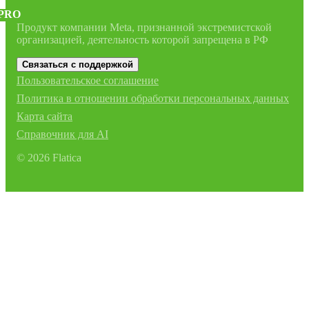
PRO
Продукт компании Meta, признанной экстремистской
организацией, деятельность которой запрещена в РФ
Связаться с поддержкой
Пользовательское соглашение
Политика в отношении обработки персональных данных
Карта сайта
Справочник для AI
©
2026
Flatica