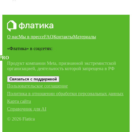
О нас
Мы в прессе
FAQ
Контакты
Материалы
«Флатика»
в соцсетях:
PRO
Продукт компании Meta, признанной экстремистской
организацией, деятельность которой запрещена в РФ
Связаться с поддержкой
Пользовательское соглашение
Политика в отношении обработки персональных данных
Карта сайта
Справочник для AI
©
2026
Flatica