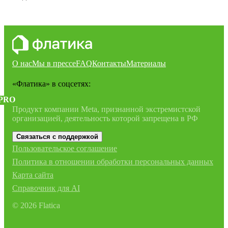
О нас
Мы в прессе
FAQ
Контакты
Материалы
«Флатика»
в соцсетях:
PRO
Продукт компании Meta, признанной экстремистской
организацией, деятельность которой запрещена в РФ
Связаться с поддержкой
Пользовательское соглашение
Политика в отношении обработки персональных данных
Карта сайта
Справочник для AI
©
2026
Flatica