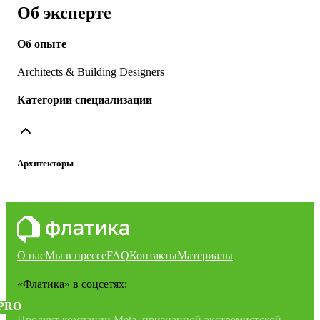
Об эксперте
Об опыте
Architects & Building Designers
Категории специализации
Архитекторы
О нас
Мы в прессе
FAQ
Контакты
Материалы
«Флатика»
в соцсетях:
PRO
Продукт компании Meta, признанной экстремистской