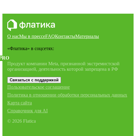
О нас
Мы в прессе
FAQ
Контакты
Материалы
«Флатика»
в соцсетях:
PRO
Продукт компании Meta, признанной экстремистской
организацией, деятельность которой запрещена в РФ
Связаться с поддержкой
Пользовательское соглашение
Политика в отношении обработки персональных данных
Карта сайта
Справочник для AI
©
2026
Flatica