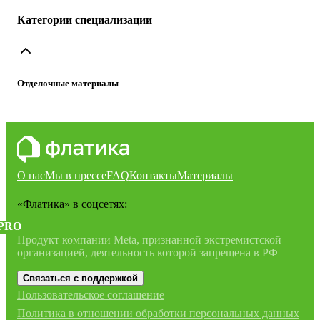
Категории специализации
Отделочные материалы
О нас
Мы в прессе
FAQ
Контакты
Материалы
«Флатика»
в соцсетях:
PRO
Продукт компании Meta, признанной экстремистской
организацией, деятельность которой запрещена в РФ
Связаться с поддержкой
Пользовательское соглашение
Политика в отношении обработки персональных данных