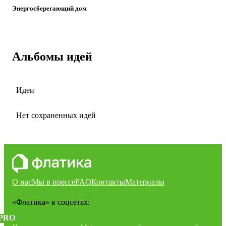
Энергосберегающий дом
Альбомы идей
Идеи
Нет сохраненных идей
О нас
Мы в прессе
FAQ
Контакты
Материалы
«Флатика»
в соцсетях:
PRO