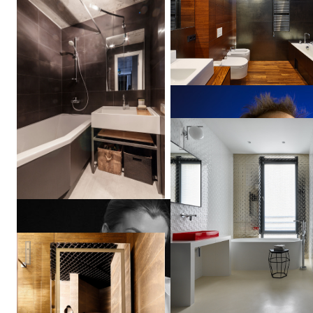
FLAT-D
Проект "Берложка"
Валерия