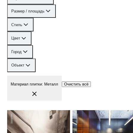
Размер / площадь
Стиль
Цвет
Город
Объект
Материал плитки
:
Металл
Очистить всё
квартира художника
Квартира коллекционера | Apa