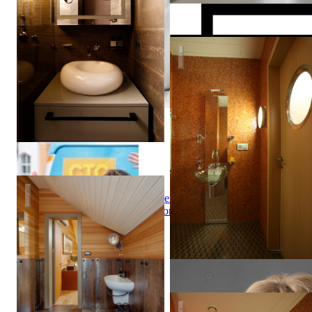
Маслова
Интерьер квартиры в ЖК "В
Черное и белое
Андрей
Карпов
Интерьер квартиры в ЖК "В