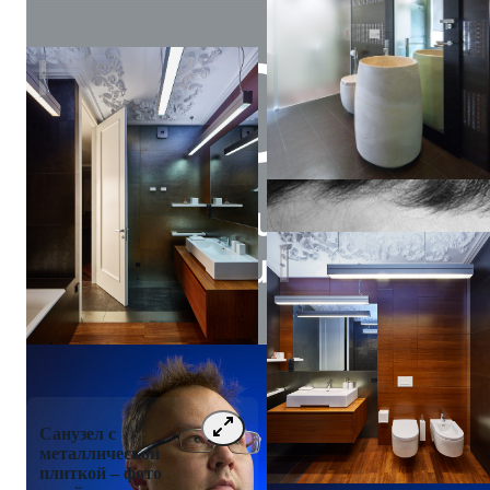
Квартира коллекционера | Apartment of a collector of modern 
Ведран
Бркич
Квартира коллекционера | Apa
Санузел с
металлической
плиткой – фото