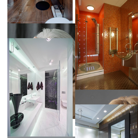
Апартаменты в Иркутске
Валентина
Савескул
бильярдная на Никитском б