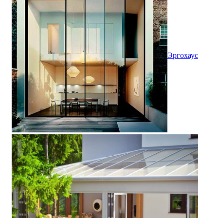
Эргохаус
Дом в поселке Турар