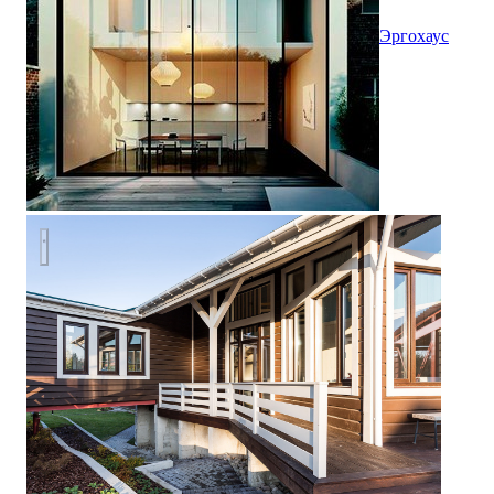
Эргохаус
Дом в Ятко