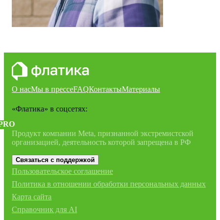
О нас
Мы в прессе
FAQ
Контакты
Материалы
«Флатика»
в соцсетях:
PRO
Продукт компании Meta, признанной экстремистской
организацией, деятельность которой запрещена в РФ
Связаться с поддержкой
Пользовательское соглашение
Политика в отношении обработки персональных данных
Карта сайта
Справочник для AI