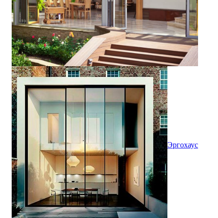
Эргохаус