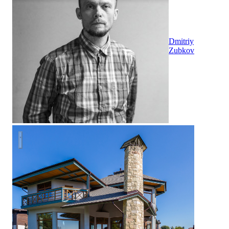
Dmitriy
Zubkov
House # 5 Дом № 5