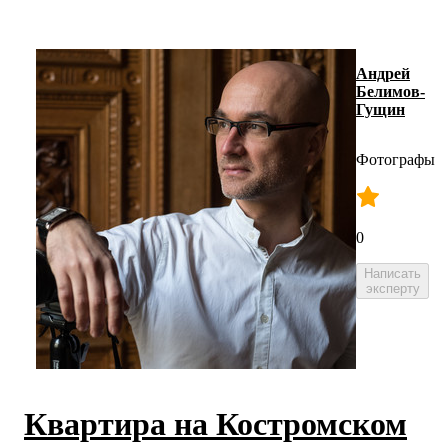
Андрей
Белимов-
Гущин
Фотографы
0
Написать
эксперту
Квартира на Костромском