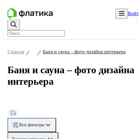
Войт
Главная
Баня и сауна – фото дизайна интерьера
...
Баня и сауна – фото дизайна
интерьера
Все фильтры