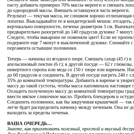
пасту добавить примерно 70% массы меренги и смешать лоп
до однородной массы. Вмешать оставшуюся часть меренги.
Результат — текучая масса, не слишком хорошо отлипающая 
лопатки. Выкладывайте ее в кондитерский мешок: отсадить,
вертикально поверхности, печенье диаметром 3 см. Выпекать
предварительно разогретой до 140 градусов духовке 7 минут.
Следите, чтобы макарони не поменяли цвет! Если не пропек
подержите еще 7 минут в выключенной духовке. Снимайте с
пергамента остывшие половинки.
Теперь — начинка из ягодного пюре. Смешать сахар (45 г) и
апельсиновый пектин (6 г); в другой посуде — 62 г глюкозы,
инвертного сиропа или меда со 150 г пюре или вареньем. На
до 60 градусов и соединить. В другой посуде нагреть 240 г с
35% до комнатной температуры. Добавить в варенье и увари
массу до такой густоты, чтобы масса напоминала настоящее 
Охладить полученную массу до комнатной температуры град
ввести мягкое сливочное масло. Пробить блендером и остуди
Соединить половинки, как бы закручивая крышечкой — так 
легче будет распределить начинку между печеньем. Она не д
выходить за пределы печенья.
ВАША ОЧЕРЕДЬ…
Знаете, как приготовить полезный, простой и вкусный десер