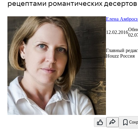
рецептами романтических десертов
Елена Амброс
Обн
12.02.2016
02.0
Главный редак
Houzz Россия
Сохр