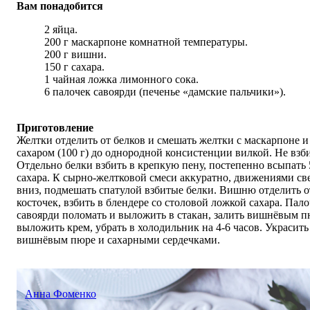
Вам понадобится
2 яйца.
200 г маскарпоне комнатной температуры.
200 г вишни.
150 г сахара.
1 чайная ложка лимонного сока.
6 палочек савоярди (печенье «дамские пальчики»).
Приготовление
Желтки отделить от белков и смешать желтки с маскарпоне и
сахаром (100 г) до однородной консистенции вилкой. Не взб
Отдельно белки взбить в крепкую пену, постепенно всыпать 
сахара. К сырно-желтковой смеси аккуратно, движениями св
вниз, подмешать спатулой взбитые белки. Вишню отделить о
косточек, взбить в блендере со столовой ложкой сахара. Пал
савоярди поломать и выложить в стакан, залить вишнёвым п
выложить крем, убрать в холодильник на 4-6 часов. Украсить
вишнёвым пюре и сахарными сердечками.
Анна Фоменко