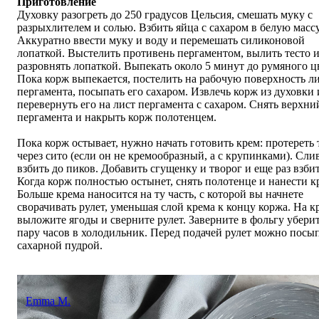
Приготовление
Духовку разогреть до 250 градусов Цельсия, смешать муку с
разрыхлителем и солью. Взбить яйца с сахаром в белую массу
Аккуратно ввести муку и воду и перемешать силиконовой
лопаткой. Выстелить противень пергаментом, вылить тесто 
разровнять лопаткой. Выпекать около 5 минут до румяного ц
Пока корж выпекается, постелить на рабочую поверхность л
пергамента, посыпать его сахаром. Извлечь корж из духовки 
перевернуть его на лист пергамента с сахаром. Снять верхни
пергамента и накрыть корж полотенцем.
Пока корж остывает, нужно начать готовить крем: протереть 
через сито (если он не кремообразный, а с крупинками). Сли
взбить до пиков. Добавить сгущенку и творог и еще раз взбит
Когда корж полностью остынет, снять полотенце и нанести к
Больше крема наносится на ту часть, с которой вы начнете
сворачивать рулет, уменьшая слой крема к концу коржа. На к
выложите ягоды и сверните рулет. Заверните в фольгу уберит
пару часов в холодильник. Перед подачей рулет можно посы
сахарной пудрой.
Emma M.