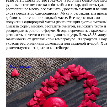
Разогреть духовку до 180 градусов. Растопить сливочное мас
ручным венчиком слегка взбить яйца и сахар, добавить туда
растопленное масло, все смешать. Добавить сметану и ваниль
снова смешать до однородности. Муку и разрыхлитель просе
добавить постепенно к жидкой массе. Все перемешать до
получения однородной массы (консистенция густой сметаны)
Смазать форму маслом, застелить бумагой, выложить тесто и
распределить ровно по форме. Ягоды перемешать с крахмало
разложить на тесто и слегка вдавить внутрь Печь 45-­55 минут
зависимости от духовки) при температуре 180 градусов. Пода
украсив растопленным шоколадом или сахарной пудрой. Хр
рекомендуется в закрытом контейнере.
Юлия Беседина