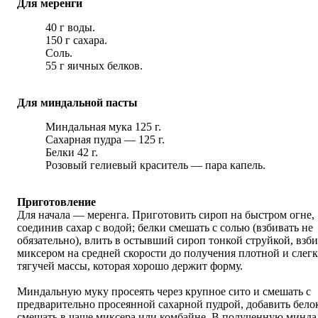
Для меренги
40 г воды.
150 г сахара.
Соль.
55 г яичных белков.
Для миндальной пасты
Миндальная мука 125 г.
Сахарная пудра — 125 г.
Белки 42 г.
Розовый гелиевый краситель — пара капель.
Приготовление
Для начала — меренга. Приготовить сироп на быстром огне,
соединив сахар с водой; белки смешать с солью (взбивать не
обязательно), влить в остывший сироп тонкой струйкой, взби
миксером на средней скорости до получения плотной и слегк
тягучей массы, которая хорошо держит форму.
Миндальную муку просеять через крупное сито и смешать с
предварительно просеянной сахарной пудрой, добавить бело
смешать в чаше миксера или комбайне. В полученную минд