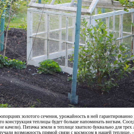
ропорциях золотого сечения, урожайность в ней гарантированно 
то конструкция теплицы будет больше напоминать вигвам. Сосед
ие качели). Пятачка земли в теплице хватило буквально для трех
лучали возможность прямой связи с космосом в нашей теплице,