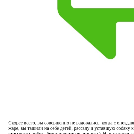
Скорее всего, вы совершенно не радовались, когда с опозда
жаре, вы тащили на себе детей, рассаду и уставшую собаку ки
этом когда-нибудь будет приятно вспомнить). Нам кажется,