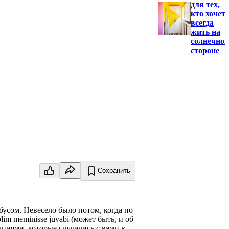
для тех,
кто хочет
всегда
жить на
солнечной
стороне
Сохранить
бусом. Невесело было потом, когда по
im meminisse juvabi (может быть, и об
циями, которые случались с вами в