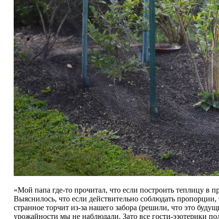
«Мой папа где-то прочитал, что если построить теплицу в п
Выяснилось, что если действительно соблюдать пропорции, 
странное торчит из-за нашего забора (решили, что это будущ
урожайности мы не наблюдали. Зато все гости-эзотерики по