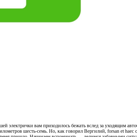
вшей электрички вам приходилось бежать вслед за уходящим авто
лометров шесть-семь. Но, как говорил Вергилий, forsan et haec ol
 время пришло. Начинаем вспоминать — делимся забавными ситуа