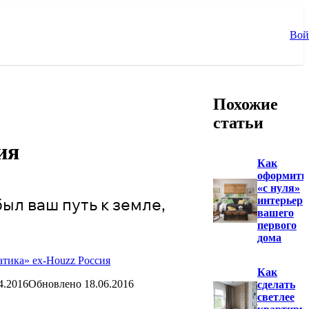
Вой
Похожие
статьи
ия
Как
оформить
«с нуля»
ыл ваш путь к земле,
интерьер
вашего
первого
дома
тика» ex-Houzz Россия
Как
4.2016
Обновлено
18.06.2016
сделать
светлее