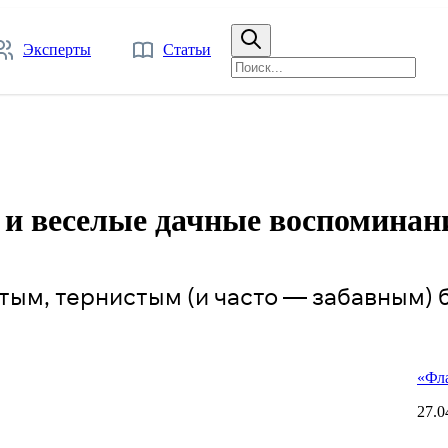
Эксперты
Статьи
ы и веселые дачные воспоминан
тым, тернистым (и часто — забавным) б
«Фла
27.0