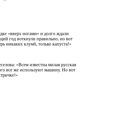
дке «вверх ногами» и долго ждали
щий год воткнули правильно, но вот
рь никаких клумб, только капуста!»
елова: «Всем известна милая русская
го все же используют машину. Но вот
ктричке!»