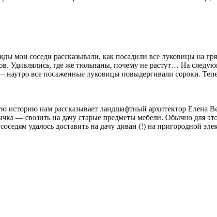
ды мои соседи рассказывали, как посадили все луковицы на гря
ов. Удивлялись, где же тюльпаны, почему не растут… На следую
— наутро все посаженные луковицы повыдергивали сороки. Тепе
ю историю нам рассказывает ландшафтный архитектор Елена Вес
чка — свозить на дачу старые предметы мебели. Обычно для это
соседям удалось доставить на дачу диван (!) на пригородной эле