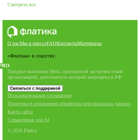
Смотреть все
О нас
Мы в прессе
FAQ
Контакты
Материалы
«Флатика»
в соцсетях:
PRO
Продукт компании Meta, признанной экстремистской
организацией, деятельность которой запрещена в РФ
Связаться с поддержкой
Пользовательское соглашение
Политика в отношении обработки персональных данных
Карта сайта
Справочник для AI
©
2026
Flatica