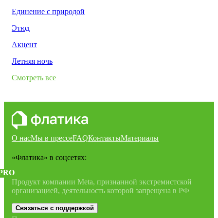
Единение с природой
Этюд
Акцент
Летняя ночь
Смотреть все
О нас
Мы в прессе
FAQ
Контакты
Материалы
«Флатика»
в соцсетях:
PRO
Продукт компании Meta, признанной экстремистской
организацией, деятельность которой запрещена в РФ
Связаться с поддержкой