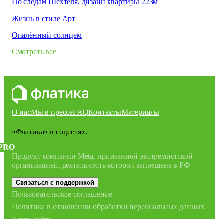
По следам Шехтеля, дизайн квартиры 223м
Жизнь в стиле Арт
Опалённый солнцем
Смотреть все
О нас
Мы в прессе
FAQ
Контакты
Материалы
«Флатика»
в соцсетях:
PRO
Продукт компании Meta, признанной экстремистской
организацией, деятельность которой запрещена в РФ
Связаться с поддержкой
Пользовательское соглашение
Политика в отношении обработки персональных данных