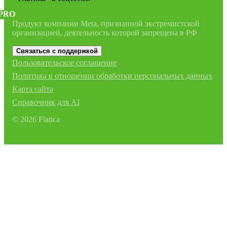
PRO
Продукт компании Meta, признанной экстремистской
организацией, деятельность которой запрещена в РФ
Связаться с поддержкой
Пользовательское соглашение
Политика в отношении обработки персональных данных
Карта сайта
Справочник для AI
©
2026
Flatica