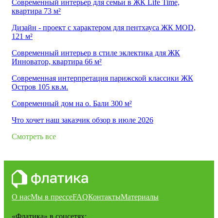
Современный интерьер для семьи в ЖК Life Time,
квартира 73 м²
Дизайн - проект с характером для пентхауса ЖК MOD,
121 м²
Современный интерьер в стиле эклектика для ЖК
Инноватор, квартира 66 м²
Современная интерпретация парижской классики ЖК
Остров 105 кв.м.
Современный дом на о. Бали 300 м²
Что хочет наш заказчик обзор в июле 2026
Смотреть все
О нас
Мы в прессе
FAQ
Контакты
Материалы
«Флатика»
в соцсетях: