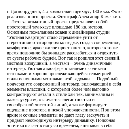
г. Доглопрудный, 4-х комнатный таунхаус, 180 кв.м. Фото
реализованного проекта. Фотограф Александр Камачкин.
. . Этот харизматичный проект представляет собой
просторный таун-хаус площадью 180 кв. метров.
Основным пожеланием хозяев к дизайнерам студии
"Уютная Квартира" стало стремление уйти от
стереотипов о загородном коттедже, создав современное,
комфортное, яркое жилое пространство, которое в то же
время позволило бы жильцам расслабиться и отдохнуть
от суеты рабочих будней. Вот так и родился этот свежий,
местами воздушный, а местами – очень динамичный
интерьер. Уютная атмосфера в тандеме с сочными
оттенками и хорошо прослеживающейся геометрией
стали основными мотивами этой задумки. . . Подобный
подчеркнуто современный интерьер, включающий в себя
элементы классики, с которыми более чем выгодно
контрастируют детали в стиле хай-тек, минимализм и
даже футуризм, отличается элегантностью и
своеобразной чистотой линий, а также формирует
ощущение простора и некой упорядоченности. При этом
яркие и сочные элементы не дают глазу заскучать и
придают необходимую интерьеру динамику. Подобная
эстетика шагает в ногу со временем, впитывая в себя