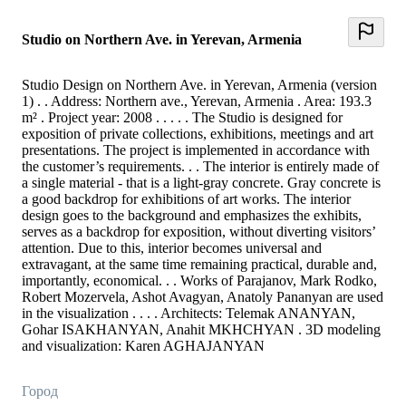
Studio on Northern Ave. in Yerevan, Armenia
Studio Design on Northern Ave. in Yerevan, Armenia (version
1) . . Address: Northern ave., Yerevan, Armenia . Area: 193.3
m² . Project year: 2008 . . . . . The Studio is designed for
exposition of private collections, exhibitions, meetings and art
presentations. The project is implemented in accordance with
the customer’s requirements. . . The interior is entirely made of
a single material - that is a light-gray concrete. Gray concrete is
a good backdrop for exhibitions of art works. The interior
design goes to the background and emphasizes the exhibits,
serves as a backdrop for exposition, without diverting visitors’
attention. Due to this, interior becomes universal and
extravagant, at the same time remaining practical, durable and,
importantly, economical. . . Works of Parajanov, Mark Rodko,
Robert Mozervela, Ashot Avagyan, Anatoly Pananyan are used
in the visualization . . . . Architects: Telemak ANANYAN,
Gohar ISAKHANYAN, Anahit MKHCHYAN . 3D modeling
and visualization: Karen AGHAJANYAN
Город