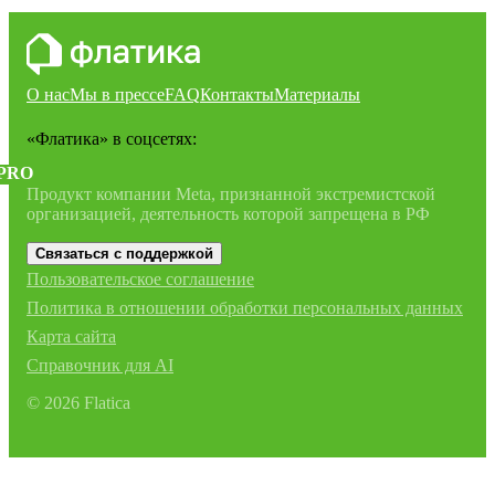
О нас
Мы в прессе
FAQ
Контакты
Материалы
«Флатика»
в соцсетях:
PRO
Продукт компании Meta, признанной экстремистской
организацией, деятельность которой запрещена в РФ
Связаться с поддержкой
Пользовательское соглашение
Политика в отношении обработки персональных данных
Карта сайта
Справочник для AI
©
2026
Flatica