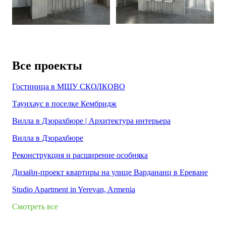
Все проекты
Гостиница в МШУ СКОЛКОВО
Таунхаус в поселке Кембридж
Вилла в Дзорахбюре | Архитектура интерьера
Вилла в Дзорахбюре
Реконструкция и расширение особняка
Дизайн-проект квартиры на улице Вардананц в Ереване
Studio Apartment in Yerevan, Armenia
Смотреть все