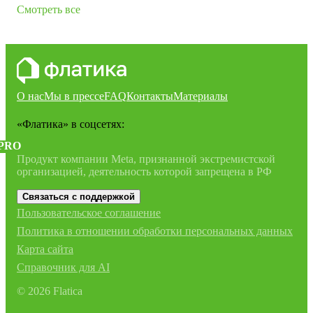
Смотреть все
О нас
Мы в прессе
FAQ
Контакты
Материалы
«Флатика»
в соцсетях:
PRO
Продукт компании Meta, признанной экстремистской
организацией, деятельность которой запрещена в РФ
Связаться с поддержкой
Пользовательское соглашение
Политика в отношении обработки персональных данных
Карта сайта
Справочник для AI
©
2026
Flatica