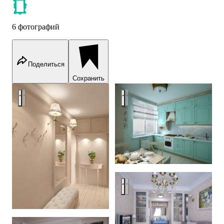
6 фотографий
Поделиться
Сохранить
Ryazanskij project
Ryazanskij project
Ryazanskij project