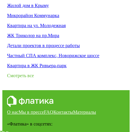
Жилой дом в Крыму
Микрорайон Коммунарка
Квартира на ул. Молодежная
ЖК Триколор на пр.Мира
Детали проектов в процессе работы
Частный СПА комплекс, Новорижское шоссе
Квартира в ЖК Ривьера-парк
Смотреть все
О нас
Мы в прессе
FAQ
Контакты
Материалы
«Флатика»
в соцсетях: