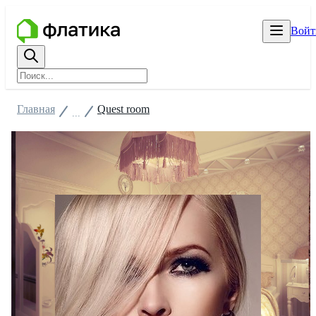
Войт
Главная
Quest room
...