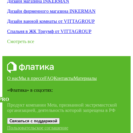
Дизайн магазина INKERMAN
Дизайн фирменного магазина INKERMAN
Дизайн ванной комнаты от VITTAGROUP
Спальня в ЖК Триумф от VITTAGROUP
Смотреть все
О нас
Мы в прессе
FAQ
Контакты
Материалы
«Флатика»
в соцсетях:
PRO
Продукт компании Meta, признанной экстремистской
организацией, деятельность которой запрещена в РФ
Связаться с поддержкой
Пользовательское соглашение