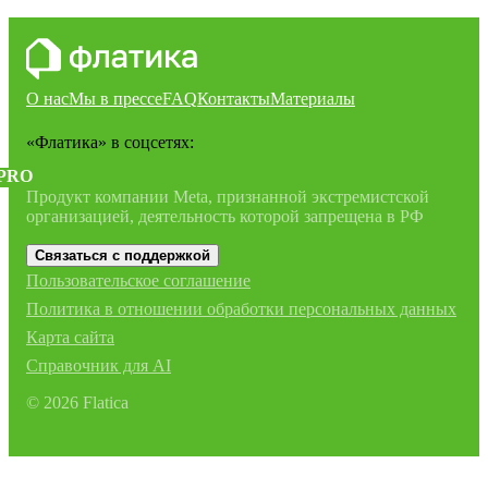
О нас
Мы в прессе
FAQ
Контакты
Материалы
«Флатика»
в соцсетях:
PRO
Продукт компании Meta, признанной экстремистской
организацией, деятельность которой запрещена в РФ
Связаться с поддержкой
Пользовательское соглашение
Политика в отношении обработки персональных данных
Карта сайта
Справочник для AI
©
2026
Flatica